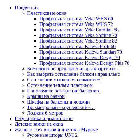
Продукция
Пластиковые окна
Профильная система Veka WHS 60
Профильная система Veka WHS 72
Профильная система Veka Euroline 58
Профильная система Veka Softline 70
Профильная система Veka Softline 82
Профильная система Kaleva Profi 60
Профильная система Kaleva Standart 70
Профильная система Kaleva Design 70
Профильная система Kaleva Design Plus 70
Комплексное предложение для квартир и…
Как выбрать остекление балкона правильно
Остекление холодным алюминием
Остекление теплым пластиком
Панорамное остекление балконов
Крыши на балкон
Шкафы на балконы и лоджии
Трехметровый «хрущевский»…
Лоджия 6 метров
Регулировка и ремонт окон
Детские замки на окна
Жалюзи всех видов и цветов в Муроме
Рулонные шторы UNI-2