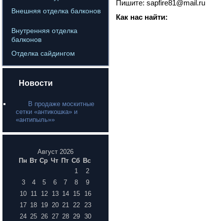
Пишите: sapfire81@mail.ru
Внешняя отделка балконов
Как нас найти:
Внутренняя отделка
балконов
Отделка сайдингом
Новости
В продаже москитные
сетки «антикошка» и
«антипыль»»
Август 2026
Пн
Вт
Ср
Чт
Пт
Сб
Вс
1
2
3
4
5
6
7
8
9
10
11
12
13
14
15
16
17
18
19
20
21
22
23
24
25
26
27
28
29
30