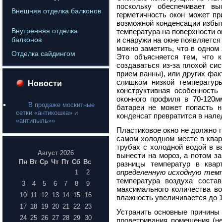
поскольку обеспечивает вы
Внешняя отделка балконов
герметичность окон может пр
возможной конденсации избыто
Внутренняя отделка
температура на поверхности о
балконов
и снаружи на окне появляется
можно заметить, что в одном 
Отделка сайдингом
Это объясняется тем, что 
создаваться из-за плохой си
прием ванны), или других фак
слишком низкой температур
Новости
конструктивная особенность
оконного профиля в 70-120м
В продаже москитные
батареи не может попасть н
сетки «антикошка» и
конденсат превратится в нале
«антипыль»»
Пластиковое окно не должно г
самом холодном месте в квар
трубах с холодной водой в в
Август 2026
вынести на мороз, а потом з
Пн
Вт
Ср
Чт
Пт
Сб
Вс
разницы температур в ква
определенную исходную тем
1
2
температура воздуха соста
3
4
5
6
7
8
9
максимального количества во
10
11
12
13
14
15
16
влажность увеличивается до 1
17
18
19
20
21
22
23
Устранить основные причины 
24
25
26
27
28
29
30
проветривания помещения (не