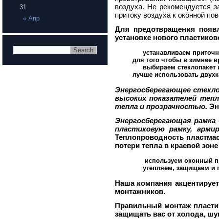
воздуха. Не рекомендуется 
31
притоку воздуха к оконной пов
« Апр
Для предотвращения появ
установке нового пластиков
устанавливаем приточ
для того чтобы в зимнее 
выбираем стеклопакет 
лучше использовать двух
Энергосберегающее стекло 
высоких показателей тепл
тепла и прозрачностью.
Эн
Энергосберегающая рамка 
пластиковую рамку, арми
Теплопроводность пластмас
потери тепла в краевой зоне
используем оконный п
утепляем, защищаем и
Наша компания акцентирует
монтажников.
Правильный монтаж пластик
защищать вас от холода, шу